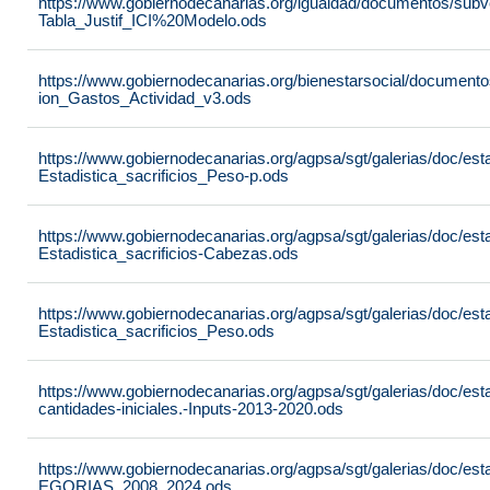
https://www.gobiernodecanarias.org/igualdad/documentos/sub
Tabla_Justif_ICI%20Modelo.ods
https://www.gobiernodecanarias.org/bienestarsocial/docume
ion_Gastos_Actividad_v3.ods
https://www.gobiernodecanarias.org/agpsa/sgt/galerias/doc/est
Estadistica_sacrificios_Peso-p.ods
https://www.gobiernodecanarias.org/agpsa/sgt/galerias/doc/est
Estadistica_sacrificios-Cabezas.ods
https://www.gobiernodecanarias.org/agpsa/sgt/galerias/doc/est
Estadistica_sacrificios_Peso.ods
https://www.gobiernodecanarias.org/agpsa/sgt/galerias/doc/est
cantidades-iniciales.-Inputs-2013-2020.ods
https://www.gobiernodecanarias.org/agpsa/sgt/galerias/doc
EGORIAS_2008_2024.ods