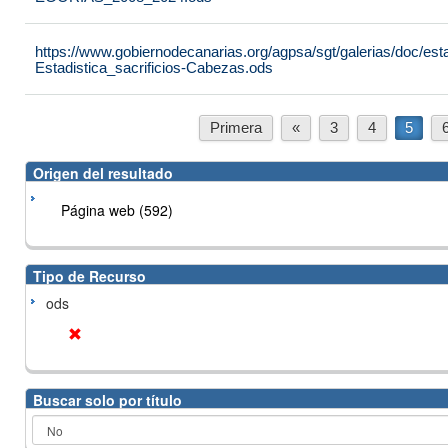
https://www.gobiernodecanarias.org/agpsa/sgt/galerias/doc/est
Estadistica_sacrificios-Cabezas.ods
Primera
«
3
4
5
Origen del resultado
Página web (592)
Tipo de Recurso
ods
Buscar solo por título