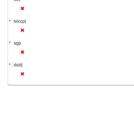
telccpt
agp
dsidj