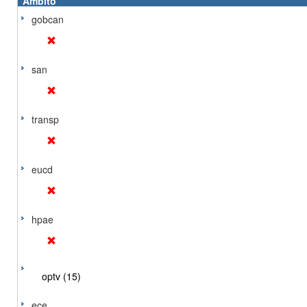
Ámbito
gobcan
san
transp
eucd
hpae
optv (15)
ece