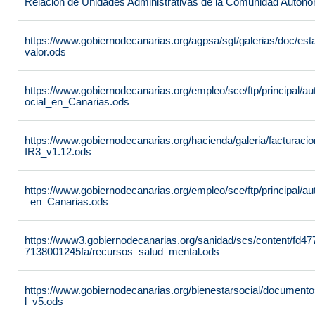
Relación de Unidades Administrativas de la Comunidad Autón
https://www.gobiernodecanarias.org/agpsa/sgt/galerias/doc/e
valor.ods
https://www.gobiernodecanarias.org/empleo/sce/ftp/principal/a
ocial_en_Canarias.ods
https://www.gobiernodecanarias.org/hacienda/galeria/factura
IR3_v1.12.ods
https://www.gobiernodecanarias.org/empleo/sce/ftp/principal/
_en_Canarias.ods
https://www3.gobiernodecanarias.org/sanidad/scs/content/fd4
7138001245fa/recursos_salud_mental.ods
https://www.gobiernodecanarias.org/bienestarsocial/docum
l_v5.ods