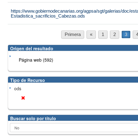
https://www.gobiernodecanarias.org/agpsa/sgt/galerias/doc/est
Estadistica_sacrificios_Cabezas.ods
Primera
«
1
2
3
Origen del resultado
Página web (592)
Tipo de Recurso
ods
Buscar solo por título