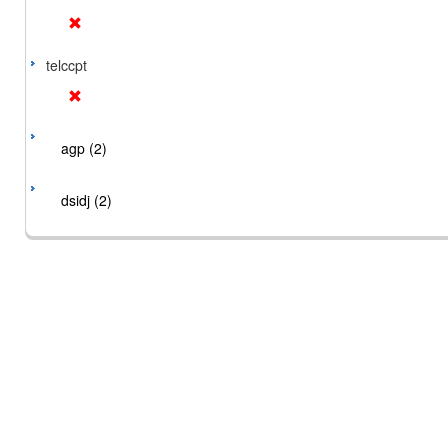
telccpt
agp (2)
dsidj (2)