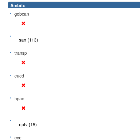
Ámbito
gobcan
san (113)
transp
eucd
hpae
optv (15)
ece