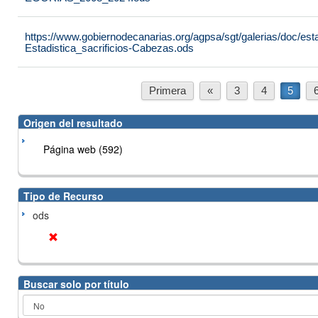
https://www.gobiernodecanarias.org/agpsa/sgt/galerias/doc/est
Estadistica_sacrificios-Cabezas.ods
Primera
«
3
4
5
Origen del resultado
Página web (592)
Tipo de Recurso
ods
Buscar solo por título