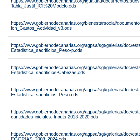
https://www.gobiernodecanarias.org/igualdad/documentos/sub
Tabla_Justif_ICI%20Modelo.ods
https://www.gobiernodecanarias.org/bienestarsocial/docume
ion_Gastos_Actividad_v3.ods
https://www.gobiernodecanarias.org/agpsa/sgt/galerias/doc/est
Estadistica_sacrificios_Peso-p.ods
https://www.gobiernodecanarias.org/agpsa/sgt/galerias/doc/est
Estadistica_sacrificios-Cabezas.ods
https://www.gobiernodecanarias.org/agpsa/sgt/galerias/doc/est
Estadistica_sacrificios_Peso.ods
https://www.gobiernodecanarias.org/agpsa/sgt/galerias/doc/est
cantidades-iniciales.-Inputs-2013-2020.ods
https://www.gobiernodecanarias.org/agpsa/sgt/galerias/doc
EGORIAS_2008_2024.ods