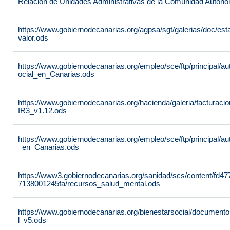
Relación de Unidades Administrativas de la Comunidad Autón
https://www.gobiernodecanarias.org/agpsa/sgt/galerias/doc/e
valor.ods
https://www.gobiernodecanarias.org/empleo/sce/ftp/principal/a
ocial_en_Canarias.ods
https://www.gobiernodecanarias.org/hacienda/galeria/factura
IR3_v1.12.ods
https://www.gobiernodecanarias.org/empleo/sce/ftp/principal/
_en_Canarias.ods
https://www3.gobiernodecanarias.org/sanidad/scs/content/fd4
7138001245fa/recursos_salud_mental.ods
https://www.gobiernodecanarias.org/bienestarsocial/docum
l_v5.ods