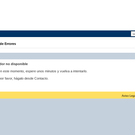
de Errores
idor no disponible
 en este momento, espere unos minutos y vuelva a intentarlo.
por favor, hágalo desde Contacto.
Aviso Lega