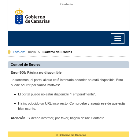
Contacto
Toggle
navigation
Está en:
Inicio
>
Control de Errores
Control de Errores
Error 500: Página no disponible
Lo sentimos, el portal al que está intentado acceder no está disponible. Esto
puede ocurrir por varios motivos:
El portal puede no estar disponible "Temporalmente".
Ha introducido un URL incorrecto. Compruebe y asegúrese de que está
bien escrito.
Atención:
Si desea informar, por favor, hágalo desde Contacto.
© Gobierno de Canarias