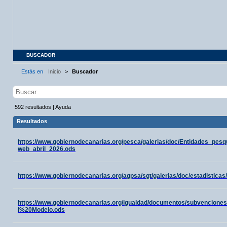
BUSCADOR
Estás en
Inicio
>
Buscador
592
resultados
|
Ayuda
Resultados
https://www.gobiernodecanarias.org/pesca/galerias/doc/Entidades_pes
web_abril_2026.ods
https://www.gobiernodecanarias.org/agpsa/sgt/galerias/doc/estadisti
https://www.gobiernodecanarias.org/igualdad/documentos/subvencione
I%20Modelo.ods