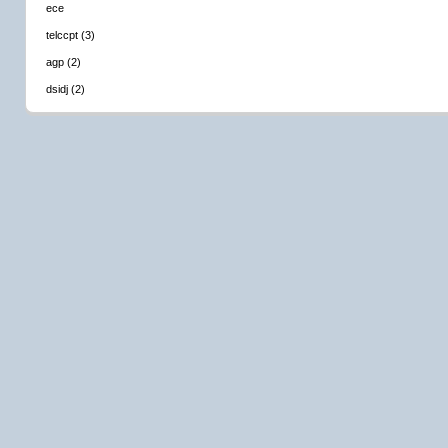
ece
telccpt (3)
agp (2)
dsidj (2)