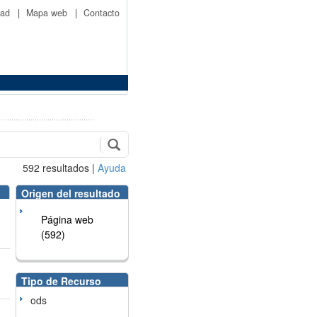
idad
|
Mapa web
|
Contacto
592
resultados
|
Ayuda
Origen del resultado
Página web
(592)
Tipo de Recurso
ods