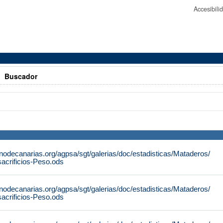
Accesibil
>
Buscador
nodecanarias.org/agpsa/sgt/galerias/doc/estadisticas/Mataderos/
acrificios-Peso.ods
nodecanarias.org/agpsa/sgt/galerias/doc/estadisticas/Mataderos/
acrificios-Peso.ods