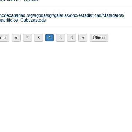
nodecanarias.org/agpsa/sgt/galerias/doc/estadisticas/Mataderos/
sacrificios_Cabezas.ods
era
«
2
3
4
5
6
»
Última