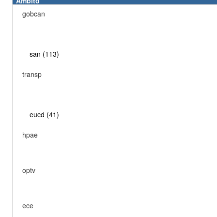
Ámbito
gobcan
san (113)
transp
eucd (41)
hpae
optv
ece