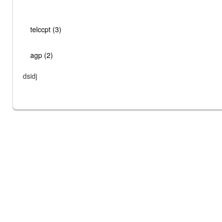
telccpt (3)
agp (2)
dsidj