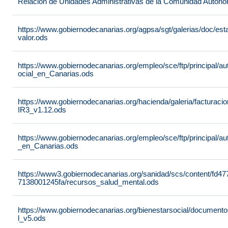
Relación de Unidades Administrativas de la Comunidad Autón
https://www.gobiernodecanarias.org/agpsa/sgt/galerias/doc/e
valor.ods
https://www.gobiernodecanarias.org/empleo/sce/ftp/principal/a
ocial_en_Canarias.ods
https://www.gobiernodecanarias.org/hacienda/galeria/factura
IR3_v1.12.ods
https://www.gobiernodecanarias.org/empleo/sce/ftp/principal/
_en_Canarias.ods
https://www3.gobiernodecanarias.org/sanidad/scs/content/fd4
7138001245fa/recursos_salud_mental.ods
https://www.gobiernodecanarias.org/bienestarsocial/docum
l_v5.ods