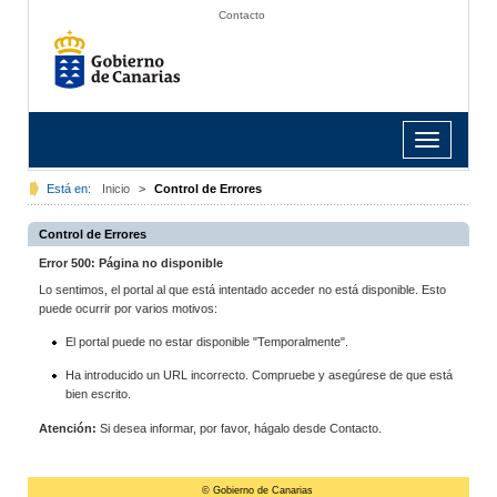
Contacto
Toggle
navigation
Está en:
Inicio
>
Control de Errores
Control de Errores
Error 500: Página no disponible
Lo sentimos, el portal al que está intentado acceder no está disponible. Esto
puede ocurrir por varios motivos:
El portal puede no estar disponible "Temporalmente".
Ha introducido un URL incorrecto. Compruebe y asegúrese de que está
bien escrito.
Atención:
Si desea informar, por favor, hágalo desde Contacto.
© Gobierno de Canarias