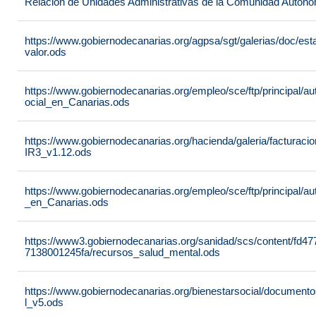
Relación de Unidades Administrativas de la Comunidad Autón
https://www.gobiernodecanarias.org/agpsa/sgt/galerias/doc/e
valor.ods
https://www.gobiernodecanarias.org/empleo/sce/ftp/principal/a
ocial_en_Canarias.ods
https://www.gobiernodecanarias.org/hacienda/galeria/factura
IR3_v1.12.ods
https://www.gobiernodecanarias.org/empleo/sce/ftp/principal/
_en_Canarias.ods
https://www3.gobiernodecanarias.org/sanidad/scs/content/fd4
7138001245fa/recursos_salud_mental.ods
https://www.gobiernodecanarias.org/bienestarsocial/docum
l_v5.ods