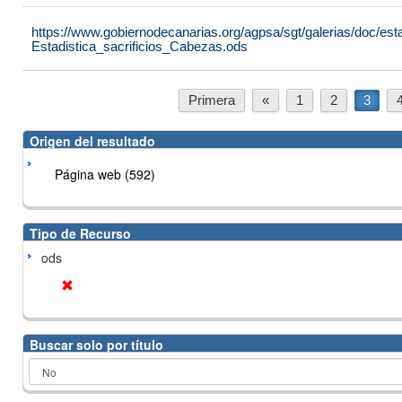
https://www.gobiernodecanarias.org/agpsa/sgt/galerias/doc/est
Estadistica_sacrificios_Cabezas.ods
Primera
«
1
2
3
Origen del resultado
Página web (592)
Tipo de Recurso
ods
Buscar solo por título