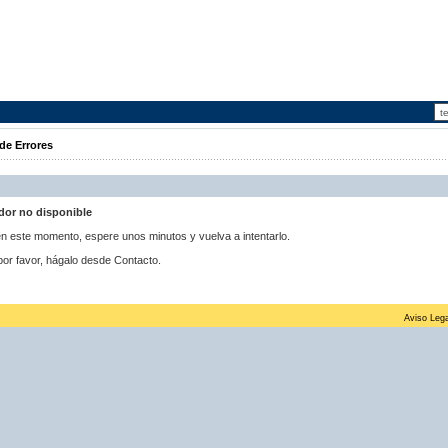
de Errores
idor no disponible
 en este momento, espere unos minutos y vuelva a intentarlo.
por favor, hágalo desde Contacto.
Aviso Lega