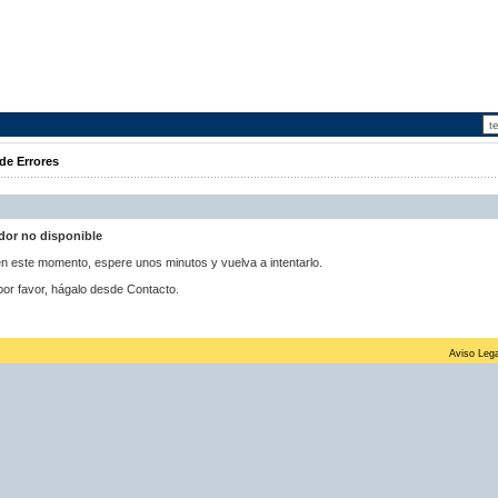
de Errores
idor no disponible
 en este momento, espere unos minutos y vuelva a intentarlo.
por favor, hágalo desde Contacto.
Aviso Lega