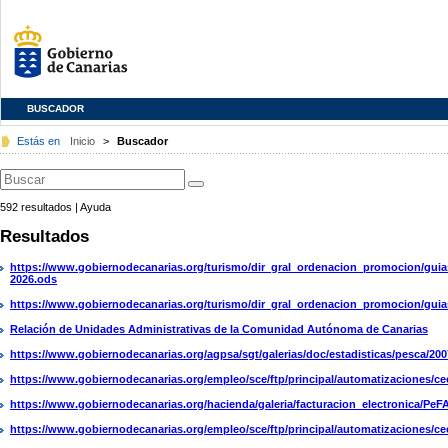
BUSCADOR
Estás en
Inicio
>
Buscador
592
resultados
|
Ayuda
Resultados
https://www.gobiernodecanarias.org/turismo/dir_gral_ordenacion_promocion/guia
2026.ods
https://www.gobiernodecanarias.org/turismo/dir_gral_ordenacion_promocion/guia
Relación de Unidades Administrativas de la Comunidad Autónoma de Canarias
https://www.gobiernodecanarias.org/agpsa/sgt/galerias/doc/estadisticas/pesca/20
https://www.gobiernodecanarias.org/empleo/sce/ftp/principal/automatizaciones/ce
https://www.gobiernodecanarias.org/hacienda/galeria/facturacion_electronica/P
https://www.gobiernodecanarias.org/empleo/sce/ftp/principal/automatizaciones/c