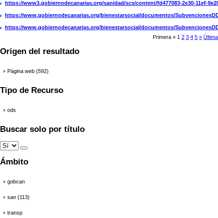
https://www3.gobiernodecanarias.org/sanidad/scs/content/fd477083-2e30-11ef-9e
https://www.gobiernodecanarias.org/bienestarsocial/documentos/Subvenciones
https://www.gobiernodecanarias.org/bienestarsocial/documentos/Subvenciones
Primera
«
1
2
3
4
5
»
Última
Origen del resultado
Página web (592)
Tipo de Recurso
ods
Buscar solo por título
Ámbito
gobcan
san (113)
transp