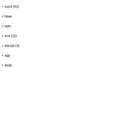
eucd (41)
hpae
optv
ece (11)
telccpt (3)
agp
dsidj