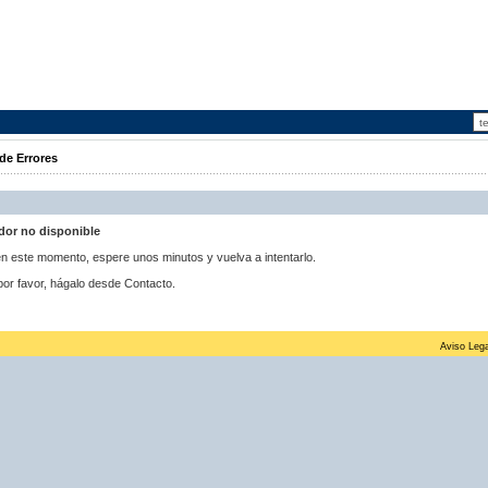
de Errores
idor no disponible
 en este momento, espere unos minutos y vuelva a intentarlo.
por favor, hágalo desde Contacto.
Aviso Lega