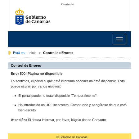
Contacto
Toggle
navigation
Está en:
Inicio
>
Control de Errores
Control de Errores
Error 500: Página no disponible
Lo sentimos, el portal al que está intentado acceder no está disponible. Esto
puede ocurrir por varios motivos:
El portal puede no estar disponible "Temporalmente".
Ha introducido un URL incorrecto. Compruebe y asegúrese de que está
bien escrito.
Atención:
Si desea informar, por favor, hágalo desde Contacto.
© Gobierno de Canarias