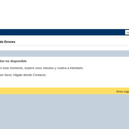
de Errores
idor no disponible
 en este momento, espere unos minutos y vuelva a intentarlo.
por favor, hágalo desde Contacto.
Aviso Lega