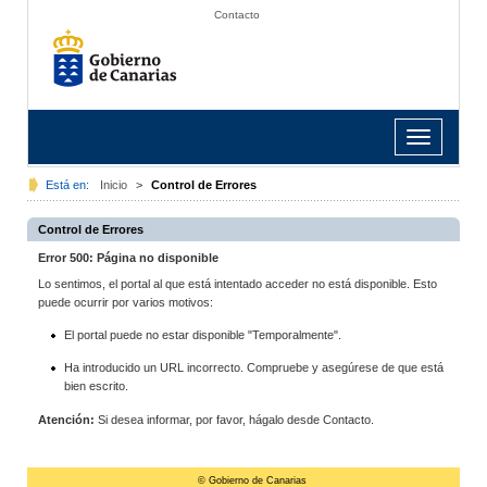
Contacto
Toggle
navigation
Está en:
Inicio
>
Control de Errores
Control de Errores
Error 500: Página no disponible
Lo sentimos, el portal al que está intentado acceder no está disponible. Esto
puede ocurrir por varios motivos:
El portal puede no estar disponible "Temporalmente".
Ha introducido un URL incorrecto. Compruebe y asegúrese de que está
bien escrito.
Atención:
Si desea informar, por favor, hágalo desde Contacto.
© Gobierno de Canarias