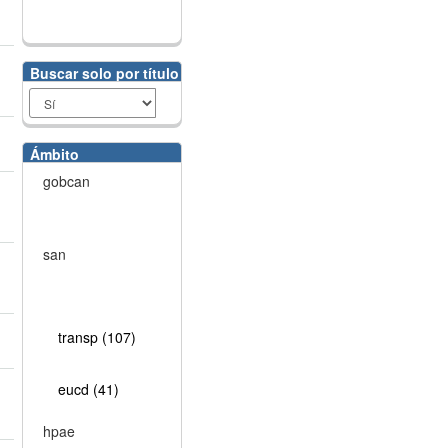
Buscar solo por título
Ámbito
gobcan
san
transp (107)
eucd (41)
hpae