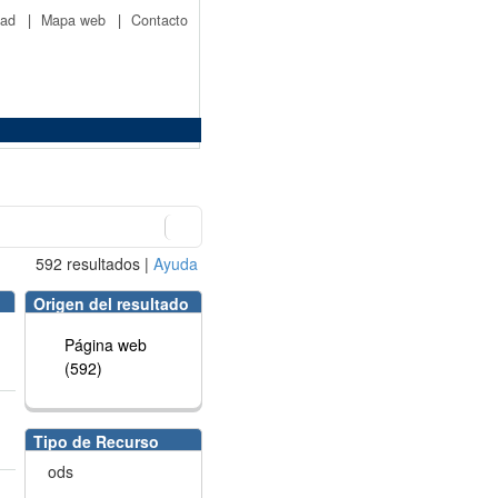
idad
|
Mapa web
|
Contacto
592
resultados
|
Ayuda
Origen del resultado
Página web
(592)
Tipo de Recurso
ods