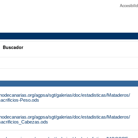
Accesibil
>
Buscador
nodecanarias.org/agpsa/sgt/galerias/doc/estadisticas/Mataderos/
acrificios-Peso.ods
nodecanarias.org/agpsa/sgt/galerias/doc/estadisticas/Mataderos/
sacrificios_Cabezas.ods