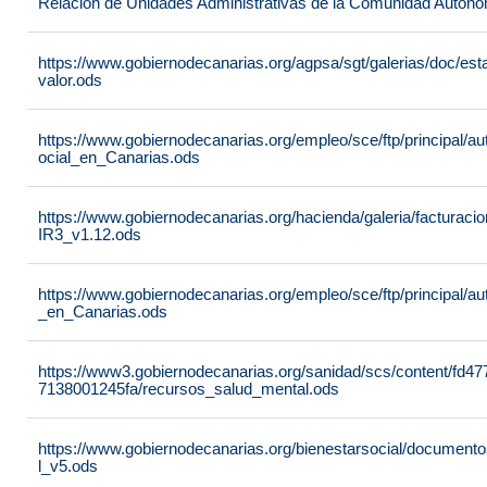
Relación de Unidades Administrativas de la Comunidad Autón
https://www.gobiernodecanarias.org/agpsa/sgt/galerias/doc/e
valor.ods
https://www.gobiernodecanarias.org/empleo/sce/ftp/principal/a
ocial_en_Canarias.ods
https://www.gobiernodecanarias.org/hacienda/galeria/factura
IR3_v1.12.ods
https://www.gobiernodecanarias.org/empleo/sce/ftp/principal/
_en_Canarias.ods
https://www3.gobiernodecanarias.org/sanidad/scs/content/fd4
7138001245fa/recursos_salud_mental.ods
https://www.gobiernodecanarias.org/bienestarsocial/docum
l_v5.ods