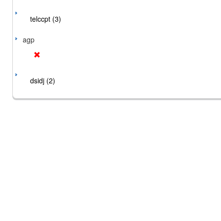
telccpt (3)
agp
dsidj (2)