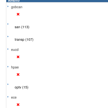
Ámbito
gobcan
san (113)
transp (107)
eucd
hpae
optv (15)
ece