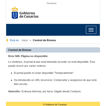
Contacto
Toggle
navigation
Está en:
Inicio
>
Control de Errores
Control de Errores
Error 500: Página no disponible
Lo sentimos, el portal al que está intentado acceder no está disponible. Esto
puede ocurrir por varios motivos:
El portal puede no estar disponible "Temporalmente".
Ha introducido un URL incorrecto. Compruebe y asegúrese de que está
bien escrito.
Atención:
Si desea informar, por favor, hágalo desde Contacto.
© Gobierno de Canarias