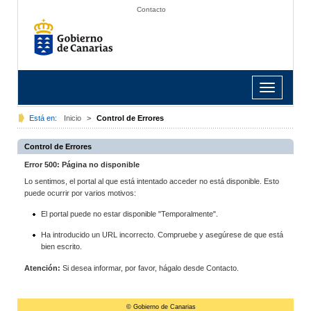
Contacto
Toggle
navigation
Está en:
Inicio
>
Control de Errores
Control de Errores
Error 500: Página no disponible
Lo sentimos, el portal al que está intentado acceder no está disponible. Esto
puede ocurrir por varios motivos:
El portal puede no estar disponible "Temporalmente".
Ha introducido un URL incorrecto. Compruebe y asegúrese de que está
bien escrito.
Atención:
Si desea informar, por favor, hágalo desde Contacto.
© Gobierno de Canarias