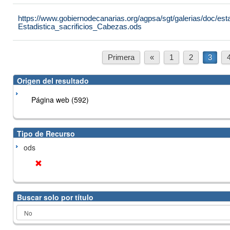
https://www.gobiernodecanarias.org/agpsa/sgt/galerias/doc/est
Estadistica_sacrificios_Cabezas.ods
Primera
«
1
2
3
Origen del resultado
Página web (592)
Tipo de Recurso
ods
Buscar solo por título