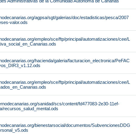
des Administrativas de la Comunidad Autónoma de Canarias
nodecanarias.org/agpsa/sgt/galerias/doc/estadisticas/pesca/2007
ses-valor.ods
nodecanarias.org/empleo/sce/ftp/principal/automatizaciones/cee/L
tiva_social_en_Canarias.ods
nodecanarias.org/hacienda/galeria/facturacion_electronica/PeFAC
vos_DIR3_v1.12.ods
nodecanarias.org/empleo/sce/ftp/principal/automatizaciones/cee/L
icados_en_Canarias.ods
ernodecanarias.org/sanidad/scs/content/fd477083-2e30-11ef-
a/recursos_salud_mental.ods
rnodecanarias.org/bienestarsocial/documentos/SubvencionesDDG
rsonal_v5.ods