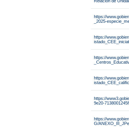
Relación de Unida
https://www.gobier
_2025-especie_me
https://www.gobier
istado_CEE_inicia
https://www.gobier
_Centros_Educati
https://www.gobier
istado_CEE_calif
https://www3.gobi
9e20-7138001245f
https://www.gobie
G/ANEXO_III_JPe