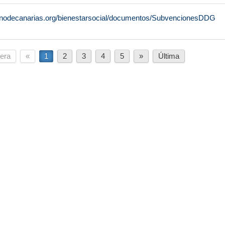
rnodecanarias.org/bienestarsocial/documentos/SubvencionesDDG
era
«
1
2
3
4
5
»
Última