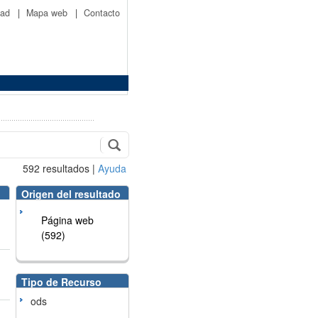
idad
|
Mapa web
|
Contacto
592
resultados
|
Ayuda
Origen del resultado
Página web
(592)
Tipo de Recurso
ods