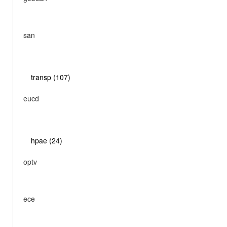
san
transp (107)
eucd
hpae (24)
optv
ece