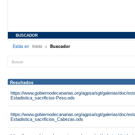
BUSCADOR
Estás en
Inicio
>
Buscador
Resultados
https://www.gobiernodecanarias.org/agpsa/sgt/galerias/doc/est
Estadistica_sacrificios-Peso.ods
https://www.gobiernodecanarias.org/agpsa/sgt/galerias/doc/est
Estadistica_sacrificios_Cabezas.ods