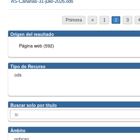
AS-Canarias-31-julio-2026.ods
Primera
«
1
2
3
Origen del resultado
Página web (592)
Tipo de Recurso
ods
Buscar solo por título
Ámbito
gobcan