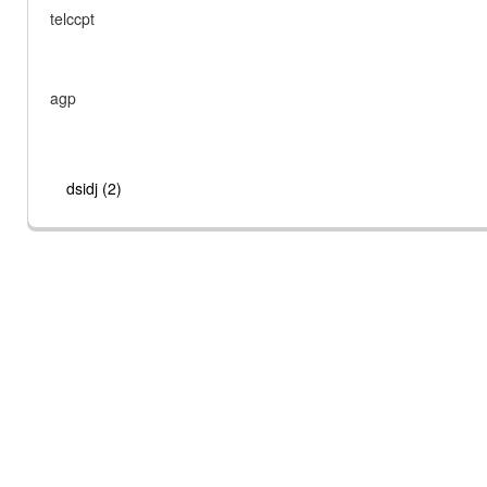
telccpt
agp
dsidj (2)