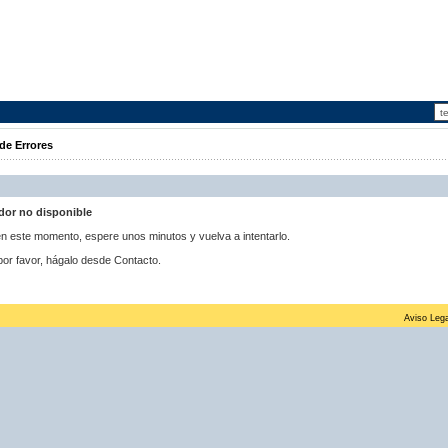
de Errores
idor no disponible
 en este momento, espere unos minutos y vuelva a intentarlo.
por favor, hágalo desde Contacto.
Aviso Lega