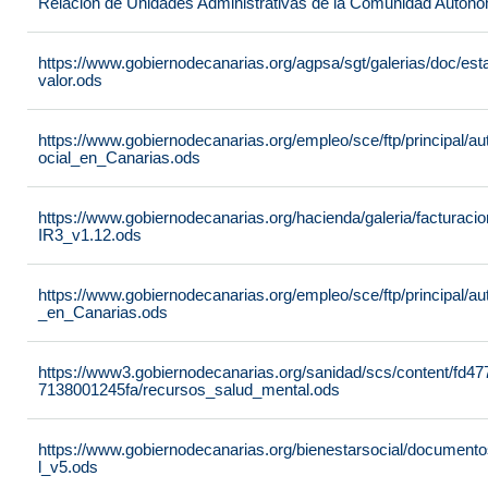
Relación de Unidades Administrativas de la Comunidad Autón
https://www.gobiernodecanarias.org/agpsa/sgt/galerias/doc/e
valor.ods
https://www.gobiernodecanarias.org/empleo/sce/ftp/principal/a
ocial_en_Canarias.ods
https://www.gobiernodecanarias.org/hacienda/galeria/factura
IR3_v1.12.ods
https://www.gobiernodecanarias.org/empleo/sce/ftp/principal/
_en_Canarias.ods
https://www3.gobiernodecanarias.org/sanidad/scs/content/fd4
7138001245fa/recursos_salud_mental.ods
https://www.gobiernodecanarias.org/bienestarsocial/docum
l_v5.ods