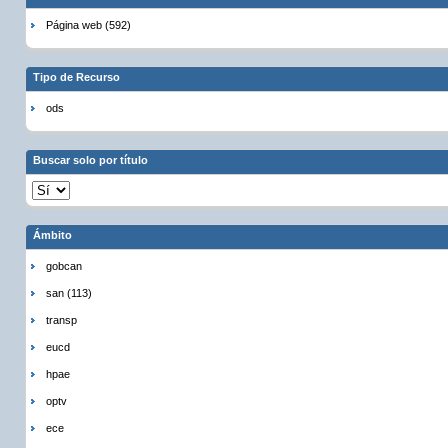
Página web (592)
Tipo de Recurso
ods
Buscar solo por título
Ámbito
gobcan
san (113)
transp
eucd
hpae
optv
ece