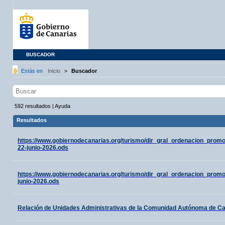
BUSCADOR
Estás en
Inicio
>
Buscador
592
resultados
|
Ayuda
Resultados
https://www.gobiernodecanarias.org/turismo/dir_gral_ordenacion_prom
22-junio-2026.ods
https://www.gobiernodecanarias.org/turismo/dir_gral_ordenacion_promo
junio-2026.ods
Relación de Unidades Administrativas de la Comunidad Autónoma de C