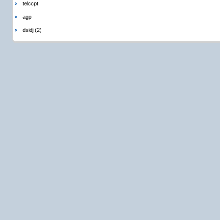
telccpt
agp
dsidj (2)