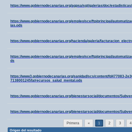
https://www.gobiernodecanarias.org/agpsa/sgt/galerias/doc/estadistic
https://www.gobiernodecanarias.org/empleo/sce/ftp/principal/automatiz
ias.ods
https://www.gobiernodecanarias.org/hacienda/galeria/facturacion_ele
https://www.gobiernodecanarias.org/empleo/sce/ftp/principal/automati
ds
https://www3.gobiernodecanarias.org/sanidad/scs/content/fd477083-2e3
7138001245fa/recursos_salud_mental.ods
https://www.gobiernodecanarias.org/bienestarsocial/documentos/Sub
https://www.gobiernodecanarias.org/bienestarsocial/documentos/Sub
Primera
«
1
2
3
4
Origen del resultado