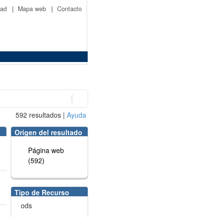
idad
|
Mapa web
|
Contacto
592
resultados
|
Ayuda
Origen del resultado
Página web
(592)
Tipo de Recurso
ods