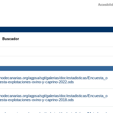
Accesibil
>
Buscador
nodecanarias.org/agpsa/sgt/galerias/doc/estadisticas/Encuesta_o
esta-explotaciones-ovino-y-caprino-2022.ods
nodecanarias.org/agpsa/sgt/galerias/doc/estadisticas/Encuesta_o
esta-explotaciones-ovino-y-caprino-2018.ods