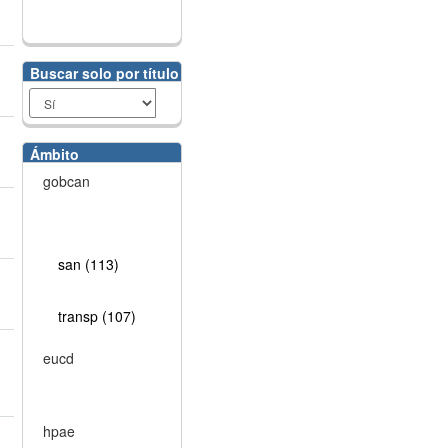
Buscar solo por título
Ámbito
gobcan
san (113)
transp (107)
eucd
hpae