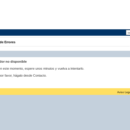
de Errores
idor no disponible
 en este momento, espere unos minutos y vuelva a intentarlo.
por favor, hágalo desde Contacto.
Aviso Lega