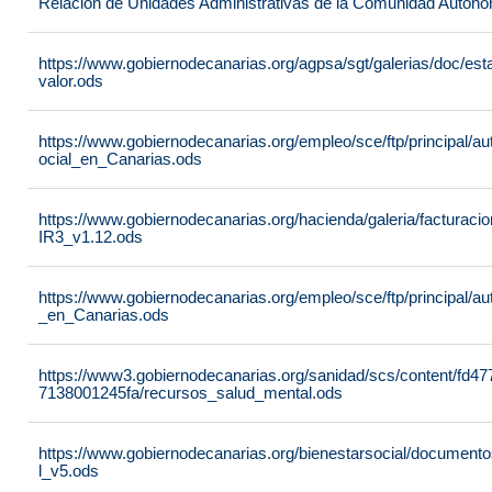
Relación de Unidades Administrativas de la Comunidad Autón
https://www.gobiernodecanarias.org/agpsa/sgt/galerias/doc/e
valor.ods
https://www.gobiernodecanarias.org/empleo/sce/ftp/principal/a
ocial_en_Canarias.ods
https://www.gobiernodecanarias.org/hacienda/galeria/factura
IR3_v1.12.ods
https://www.gobiernodecanarias.org/empleo/sce/ftp/principal/
_en_Canarias.ods
https://www3.gobiernodecanarias.org/sanidad/scs/content/fd4
7138001245fa/recursos_salud_mental.ods
https://www.gobiernodecanarias.org/bienestarsocial/docum
l_v5.ods