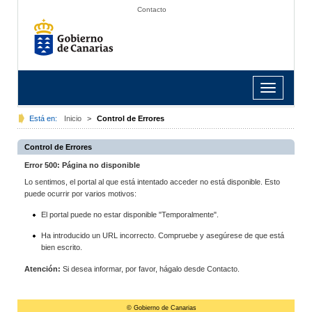
Contacto
Toggle
navigation
Está en:
Inicio
>
Control de Errores
Control de Errores
Error 500: Página no disponible
Lo sentimos, el portal al que está intentado acceder no está disponible. Esto
puede ocurrir por varios motivos:
El portal puede no estar disponible "Temporalmente".
Ha introducido un URL incorrecto. Compruebe y asegúrese de que está
bien escrito.
Atención:
Si desea informar, por favor, hágalo desde Contacto.
© Gobierno de Canarias