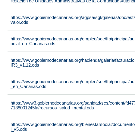
Relación de Unidades Administrativas de la Comunidad Autón
https://www.gobiernodecanarias.org/agpsa/sgt/galerias/doc/e
valor.ods
https://www.gobiernodecanarias.org/empleo/sce/ftp/principal/a
ocial_en_Canarias.ods
https://www.gobiernodecanarias.org/hacienda/galeria/factura
IR3_v1.12.ods
https://www.gobiernodecanarias.org/empleo/sce/ftp/principal/
_en_Canarias.ods
https://www3.gobiernodecanarias.org/sanidad/scs/content/fd4
7138001245fa/recursos_salud_mental.ods
https://www.gobiernodecanarias.org/bienestarsocial/docum
l_v5.ods