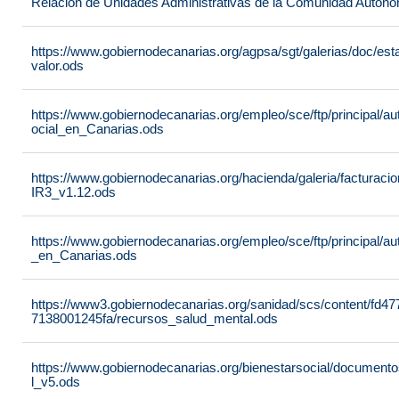
Relación de Unidades Administrativas de la Comunidad Autón
https://www.gobiernodecanarias.org/agpsa/sgt/galerias/doc/e
valor.ods
https://www.gobiernodecanarias.org/empleo/sce/ftp/principal/a
ocial_en_Canarias.ods
https://www.gobiernodecanarias.org/hacienda/galeria/factura
IR3_v1.12.ods
https://www.gobiernodecanarias.org/empleo/sce/ftp/principal/
_en_Canarias.ods
https://www3.gobiernodecanarias.org/sanidad/scs/content/fd4
7138001245fa/recursos_salud_mental.ods
https://www.gobiernodecanarias.org/bienestarsocial/docum
l_v5.ods