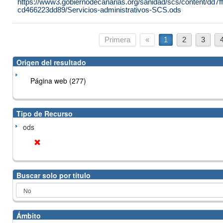
https://www3.gobiernodecanarias.org/sanidad/scs/content/dd7f
cd466223dd89/Servicios-administrativos-SCS.ods
Primera
«
1
2
3
Origen del resultado
Página web (277)
Tipo de Recurso
ods
Buscar solo por título
Ámbito