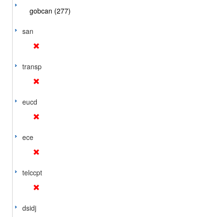
gobcan (277)
san
transp
eucd
ece
telccpt
dsidj