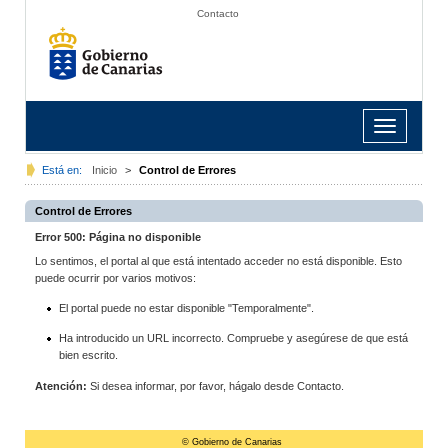
Contacto
Toggle
navigation
Está en:
Inicio
>
Control de Errores
Control de Errores
Error 500: Página no disponible
Lo sentimos, el portal al que está intentado acceder no está disponible. Esto
puede ocurrir por varios motivos:
El portal puede no estar disponible "Temporalmente".
Ha introducido un URL incorrecto. Compruebe y asegúrese de que está
bien escrito.
Atención:
Si desea informar, por favor, hágalo desde Contacto.
© Gobierno de Canarias