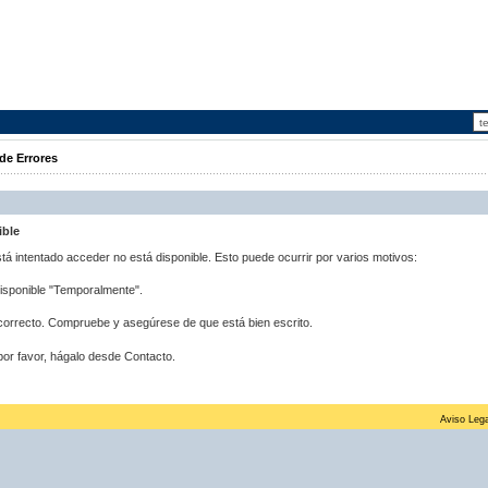
de Errores
ible
stá intentado acceder no está disponible. Esto puede ocurrir por varios motivos:
disponible "Temporalmente".
correcto. Compruebe y asegúrese de que está bien escrito.
por favor, hágalo desde Contacto.
Aviso Lega