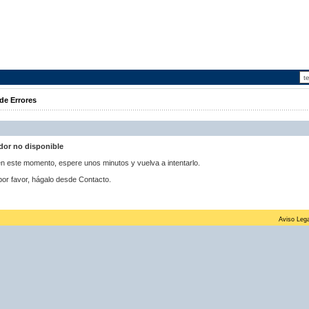
de Errores
idor no disponible
 en este momento, espere unos minutos y vuelva a intentarlo.
por favor, hágalo desde Contacto.
Aviso Lega