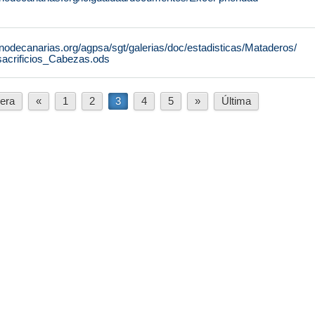
nodecanarias.org/agpsa/sgt/galerias/doc/estadisticas/Mataderos/
sacrificios_Cabezas.ods
era
«
1
2
3
4
5
»
Última