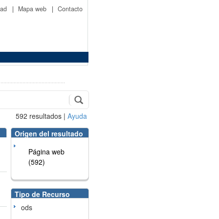
idad
|
Mapa web
|
Contacto
592
resultados
|
Ayuda
Origen del resultado
Página web
(592)
Tipo de Recurso
ods