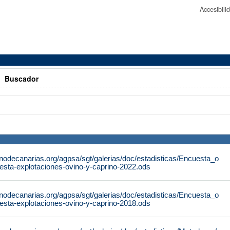
Accesibil
>
Buscador
nodecanarias.org/agpsa/sgt/galerias/doc/estadisticas/Encuesta_o
esta-explotaciones-ovino-y-caprino-2022.ods
nodecanarias.org/agpsa/sgt/galerias/doc/estadisticas/Encuesta_o
esta-explotaciones-ovino-y-caprino-2018.ods