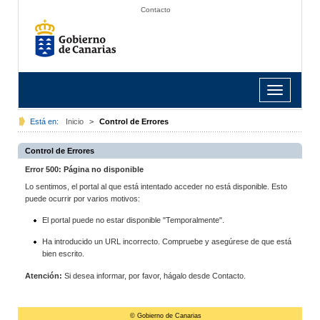
Contacto
Toggle
navigation
Está en:
Inicio
>
Control de Errores
Control de Errores
Error 500: Página no disponible
Lo sentimos, el portal al que está intentado acceder no está disponible. Esto
puede ocurrir por varios motivos:
El portal puede no estar disponible "Temporalmente".
Ha introducido un URL incorrecto. Compruebe y asegúrese de que está
bien escrito.
Atención:
Si desea informar, por favor, hágalo desde Contacto.
© Gobierno de Canarias