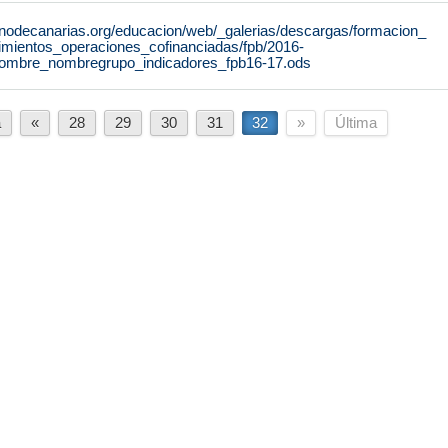
rnodecanarias.org/educacion/web/_galerias/descargas/formacion_
dimientos_operaciones_cofinanciadas/fpb/2016-
nombre_nombregrupo_indicadores_fpb16-17.ods
a
«
28
29
30
31
32
»
Última