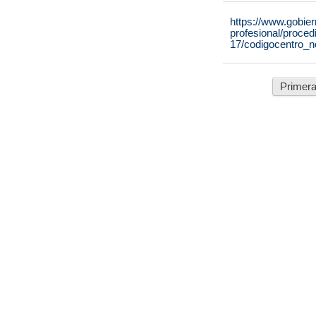
https://www.gobie
profesional/proce
17/codigocentro_
Primer