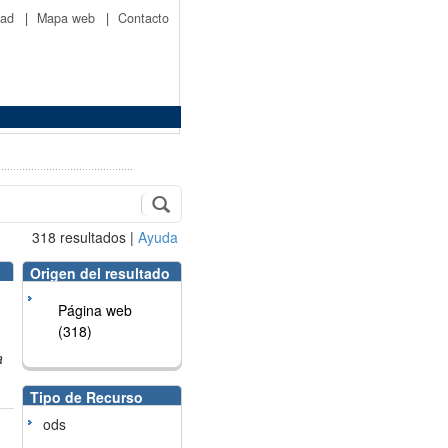
idad
|
Mapa web
|
Contacto
318
resultados
|
Ayuda
Origen del resultado
Página web
(318)
a
Tipo de Recurso
ods