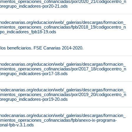
dimientos_operaciones_cofinanciadas/por/2020_21/codigocentro_n
regrupo_indicadores-por20-21.ods
rnodecanarias.org/educacion/web/_galerias/descargas/formacion_
dimientos_operaciones_cofinanciadas/fpb/2018_19/codigocentro_n
o_indicadores_fpb18-19.ods
los beneficiarios. FSE Canarias 2014-2020.
rnodecanarias.org/educacion/web/_galerias/descargas/formacion_
dimientos_operaciones_cofinanciadas/por/2017_18/codigocentro_n
regrupo_indicadores-por17-18.ods
rnodecanarias.org/educacion/web/_galerias/descargas/formacion_
dimientos_operaciones_cofinanciadas/por/2019_20/codigocentro_n
regrupo_indicadores-por19-20.ods
rnodecanarias.org/educacion/web/_galerias/descargas/formacion_
dimientos_operaciones_cofinanciadas/fpb/anexo-ix-programa-
ional-fpb-v.3.1.ods