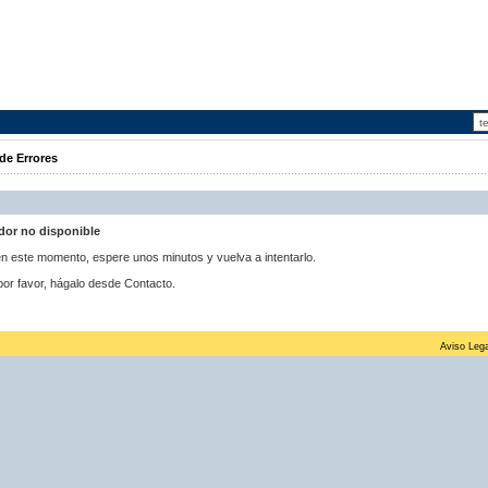
de Errores
idor no disponible
 en este momento, espere unos minutos y vuelva a intentarlo.
por favor, hágalo desde Contacto.
Aviso Lega