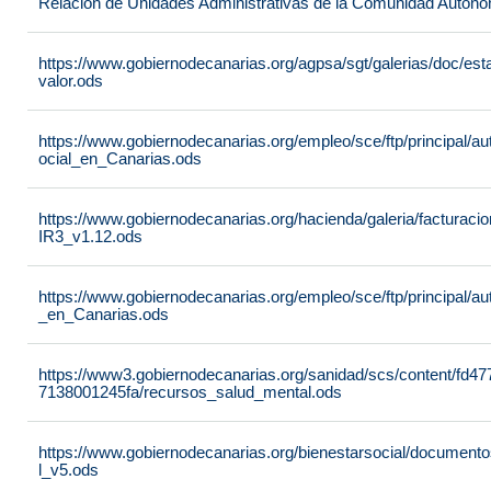
Relación de Unidades Administrativas de la Comunidad Autón
https://www.gobiernodecanarias.org/agpsa/sgt/galerias/doc/e
valor.ods
https://www.gobiernodecanarias.org/empleo/sce/ftp/principal/a
ocial_en_Canarias.ods
https://www.gobiernodecanarias.org/hacienda/galeria/factura
IR3_v1.12.ods
https://www.gobiernodecanarias.org/empleo/sce/ftp/principal/
_en_Canarias.ods
https://www3.gobiernodecanarias.org/sanidad/scs/content/fd4
7138001245fa/recursos_salud_mental.ods
https://www.gobiernodecanarias.org/bienestarsocial/docum
l_v5.ods