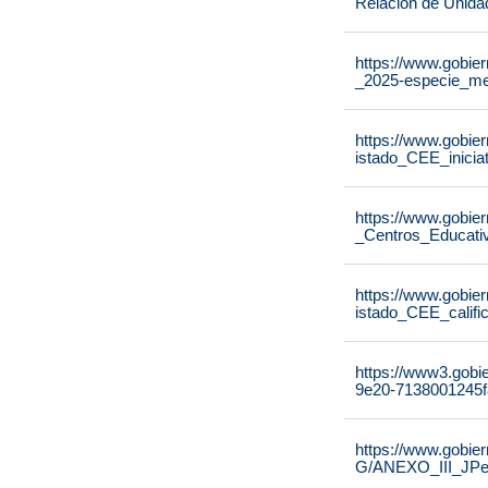
Relación de Unida
https://www.gobier
_2025-especie_me
https://www.gobier
istado_CEE_inicia
https://www.gobier
_Centros_Educati
https://www.gobier
istado_CEE_calif
https://www3.gobi
9e20-7138001245f
https://www.gobie
G/ANEXO_III_JPe