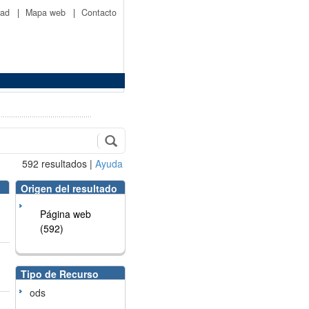
idad
|
Mapa web
|
Contacto
592
resultados
|
Ayuda
Origen del resultado
Página web
(592)
Tipo de Recurso
ods