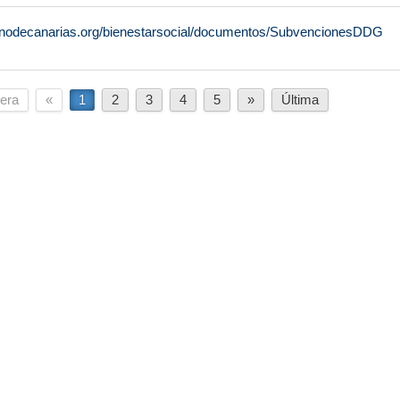
rnodecanarias.org/bienestarsocial/documentos/SubvencionesDDG
era
«
1
2
3
4
5
»
Última