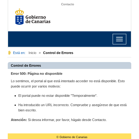
Contacto
Toggle
navigation
Está en:
Inicio
>
Control de Errores
Control de Errores
Error 500: Página no disponible
Lo sentimos, el portal al que está intentado acceder no está disponible. Esto
puede ocurrir por varios motivos:
El portal puede no estar disponible "Temporalmente".
Ha introducido un URL incorrecto. Compruebe y asegúrese de que está
bien escrito.
Atención:
Si desea informar, por favor, hágalo desde Contacto.
© Gobierno de Canarias