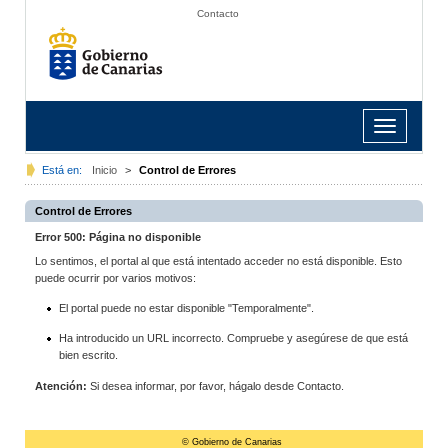
Contacto
Toggle
navigation
Está en:
Inicio
>
Control de Errores
Control de Errores
Error 500: Página no disponible
Lo sentimos, el portal al que está intentado acceder no está disponible. Esto
puede ocurrir por varios motivos:
El portal puede no estar disponible "Temporalmente".
Ha introducido un URL incorrecto. Compruebe y asegúrese de que está
bien escrito.
Atención:
Si desea informar, por favor, hágalo desde Contacto.
© Gobierno de Canarias