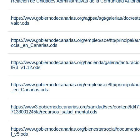
Relación de Unidades Administrativas de la Comunidad Autón
https://www.gobiernodecanarias.org/agpsa/sgt/galerias/doc/e
valor.ods
https://www.gobiernodecanarias.org/empleo/sce/ftp/principal/a
ocial_en_Canarias.ods
https://www.gobiernodecanarias.org/hacienda/galeria/factura
IR3_v1.12.ods
https://www.gobiernodecanarias.org/empleo/sce/ftp/principal/
_en_Canarias.ods
https://www3.gobiernodecanarias.org/sanidad/scs/content/fd4
7138001245fa/recursos_salud_mental.ods
https://www.gobiernodecanarias.org/bienestarsocial/docum
l_v5.ods