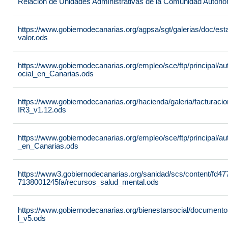
Relación de Unidades Administrativas de la Comunidad Autón
https://www.gobiernodecanarias.org/agpsa/sgt/galerias/doc/e
valor.ods
https://www.gobiernodecanarias.org/empleo/sce/ftp/principal/a
ocial_en_Canarias.ods
https://www.gobiernodecanarias.org/hacienda/galeria/factura
IR3_v1.12.ods
https://www.gobiernodecanarias.org/empleo/sce/ftp/principal/
_en_Canarias.ods
https://www3.gobiernodecanarias.org/sanidad/scs/content/fd4
7138001245fa/recursos_salud_mental.ods
https://www.gobiernodecanarias.org/bienestarsocial/docum
l_v5.ods