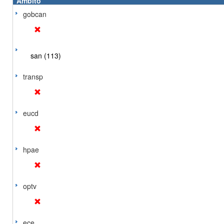
Ámbito
gobcan
san (113)
transp
eucd
hpae
optv
ece