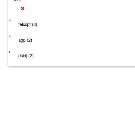
telccpt (3)
agp (2)
dsidj (2)